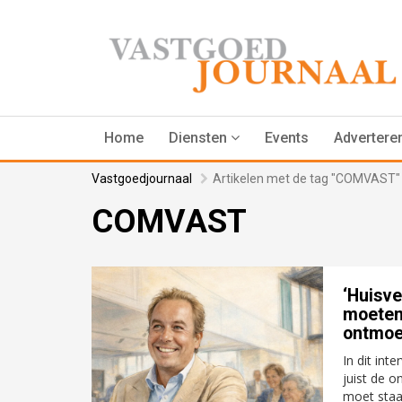
Home
Diensten
Events
Advertere
Vastgoedjournaal
Artikelen met de tag "COMVAST"
COMVAST
‘Huisv
moeten
ontmoe
In dit in
juist de o
moet staan,