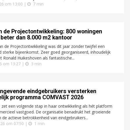
026 om 13:00 |
7 min
n de Projectontwikkeling: 800 woningen
 beter dan 8.000 m2 kantoor
 de Projectontwikkeling was dit jaar zonder twijfel een
d sterke bijeenkomst. Zeer goed georganiseerd, inhoudelijk
et Ronald Huikeshoven als fantastische...
6 om 13:27 |
3 min
ngevende eindgebruikers versterken
elijk programma COMVAST 2026
et een volgende stap in haar ontwikkeling als hét platform
ercieel vastgoed. De organisatie benadrukt het groeiende
 de actieve betrokkenheid van eindgebruikers...
2026 om 07:50 |
1 min