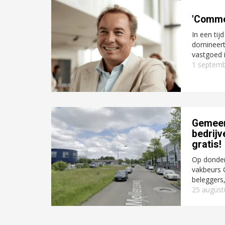
'Commer
In een tij
domineert
vastgoed i
1 septemb
Gemeen
bedrij
gratis!
Op donder
vakbeurs 
beleggers,
25 august