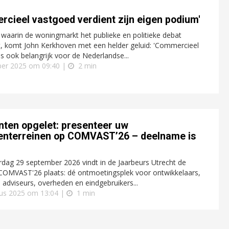
cieel vastgoed verdient zijn eigen podium'
d waarin de woningmarkt het publieke en politieke debat
, komt John Kerkhoven met een helder geluid: 'Commercieel
s ook belangrijk voor de Nederlandse...
er 2025 om 09:40 |
2 min
ten opgelet: presenteer uw
venterreinen op COMVAST’26 – deelname is
dag 29 september 2026 vindt in de Jaarbeurs Utrecht de
COMVAST'26 plaats: dé ontmoetingsplek voor ontwikkelaars,
 adviseurs, overheden en eindgebruikers...
us 2025 om 13:04 |
1 min