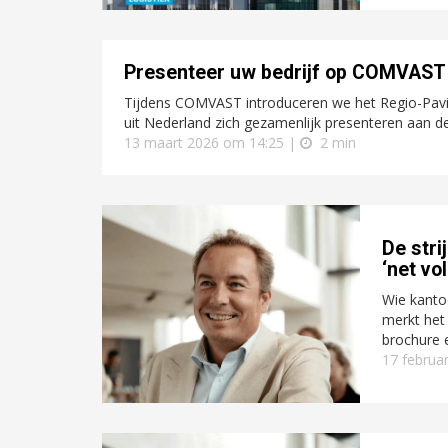
Presenteer uw bedrijf op COMVAST – 
Tijdens COMVAST introduceren we het Regio-Pavilj
uit Nederland zich gezamenlijk presenteren aan d
13 maart 2026 om 14:25 |
2 min
De str
‘net vo
Wie kanto
merkt het
brochure e
17 februa