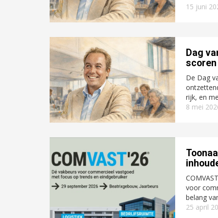
15 juni 2
Dag va
scoren
De Dag van
ontzetten
rijk, en m
8 mei 202
Toonaa
inhoud
COMVAST z
voor comm
belang van
25 april 