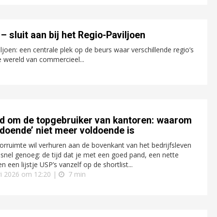
sluit aan bij het Regio-Paviljoen
oen: een centrale plek op de beurs waar verschillende regio’s
e wereld van commercieel...
ijd om de topgebruiker van kantoren: waarom
ldoende’ niet meer voldoende is
orruimte wil verhuren aan de bovenkant van het bedrijfsleven
 snel genoeg: de tijd dat je met een goed pand, een nette
n een lijstje USP’s vanzelf op de shortlist...
ri 2026 om 12:20 |
7 min