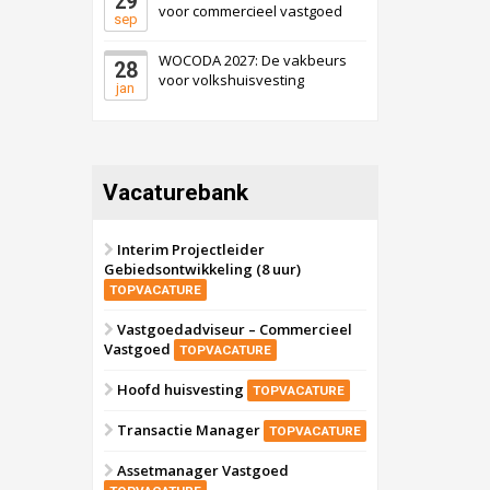
29
voor commercieel vastgoed
sep
WOCODA 2027: De vakbeurs
28
voor volkshuisvesting
jan
Vacaturebank
Interim Projectleider
Gebiedsontwikkeling (8 uur)
TOPVACATURE
Vastgoedadviseur – Commercieel
Vastgoed
TOPVACATURE
Hoofd huisvesting
TOPVACATURE
Transactie Manager
TOPVACATURE
Assetmanager Vastgoed