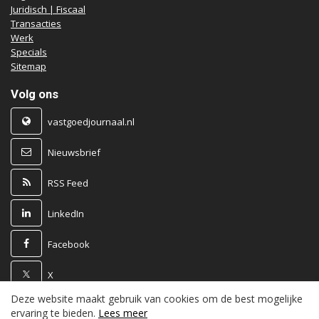
Juridisch | Fiscaal
Transacties
Werk
Specials
Sitemap
Volg ons
vastgoedjournaal.nl
Nieuwsbrief
RSS Feed
LinkedIn
Facebook
X
Deze website maakt gebruik van cookies om de best mogelijke
Powered by
ervaring te bieden.
Lees meer