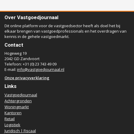
Over Vastgoedjournaal
Dit online platform voor de vastgoedsector heeft als doel het bij
elkaar brengen van vastgoedprofessionals en het overdragen van
kennis in de gehele vastgoedmarkt.
Contact
Hogeweg 19
2042 GD Zandvoort
Telefoon: +31 (0) 23 743 49 09
E-mail:
info@vastgoedjournaal.nl
Onze privacyverklaring
Links
Vastgoedjournaal
Achtergronden
Woningmarkt
Kantoren
Retail
Logistiek
Juridisch | Fiscaal