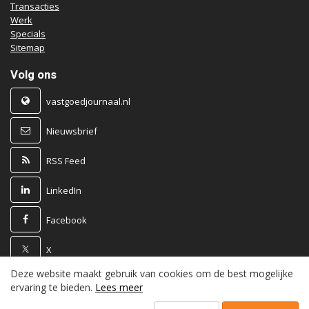
Transacties
Werk
Specials
Sitemap
Volg ons
vastgoedjournaal.nl
Nieuwsbrief
RSS Feed
LinkedIn
Facebook
X
Deze website maakt gebruik van cookies om de best mogelijke
Powered by
ervaring te bieden.
Lees meer