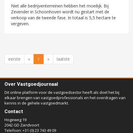
Niet alle bedrijventerreinen hebben het moeilijk. Bij
Zevender in Schoonhoven wordt nu gestart met de
verkoop van de tweede fase. In totaal is 5,5 hectare te
vergeven.
eerste
«
1
»
laatste
Over Vastgoedjournaal
Dit online platform voor de vastgoedsector heeft als doel het bij
elkaar brengen van vastgoedprofessionals en het overdragen van
kennis in de gehele vastgoedmarkt.
Contact
Hogeweg 19
2042 GD Zandvoort
Telefoon: +31 (0) 23 743 49 09