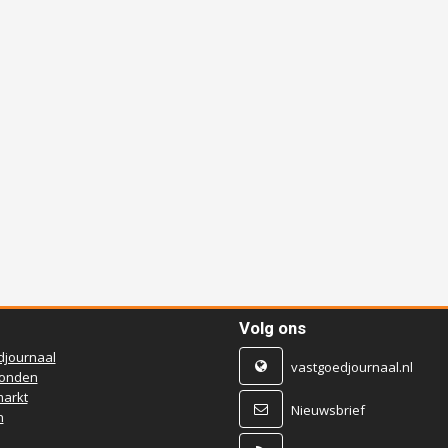
Volg ons
djournaal
vastgoedjournaal.nl
ronden
arkt
Nieuwsbrief
n