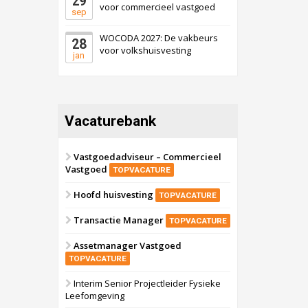
29
voor commercieel vastgoed
sep
WOCODA 2027: De vakbeurs
28
voor volkshuisvesting
jan
Vacaturebank
Vastgoedadviseur – Commercieel
Vastgoed
TOPVACATURE
Hoofd huisvesting
TOPVACATURE
Transactie Manager
TOPVACATURE
Assetmanager Vastgoed
TOPVACATURE
Interim Senior Projectleider Fysieke
Leefomgeving