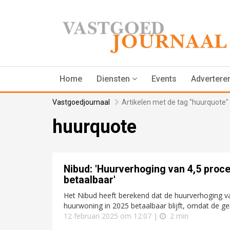
Home
Diensten
Events
Advertere
Vastgoedjournaal
Artikelen met de tag "huurquote"
huurquote
Nibud: 'Huurverhoging van 4,5 procen
betaalbaar'
Het Nibud heeft berekend dat de huurverhoging v
huurwoning in 2025 betaalbaar blijft, omdat de ge
12 februari 2025 om 12:07 |
2 min