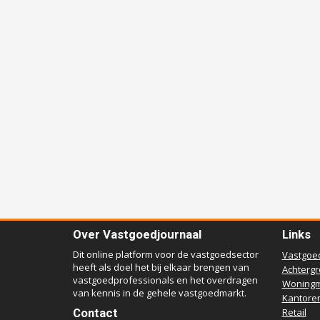
Over Vastgoedjournaal
Links
Dit online platform voor de vastgoedsector
Vastgoe
heeft als doel het bij elkaar brengen van
Achterg
vastgoedprofessionals en het overdragen
Woningm
van kennis in de gehele vastgoedmarkt.
Kantore
Contact
Retail