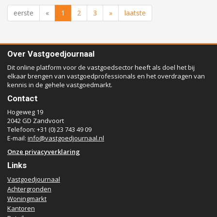
eerste
«
1
2
3
»
laatste
Over Vastgoedjournaal
Dit online platform voor de vastgoedsector heeft als doel het bij
elkaar brengen van vastgoedprofessionals en het overdragen van
kennis in de gehele vastgoedmarkt.
Contact
Hogeweg 19
2042 GD Zandvoort
Telefoon: +31 (0) 23 743 49 09
E-mail:
info@vastgoedjournaal.nl
Onze privacyverklaring
Links
Vastgoedjournaal
Achtergronden
Woningmarkt
Kantoren