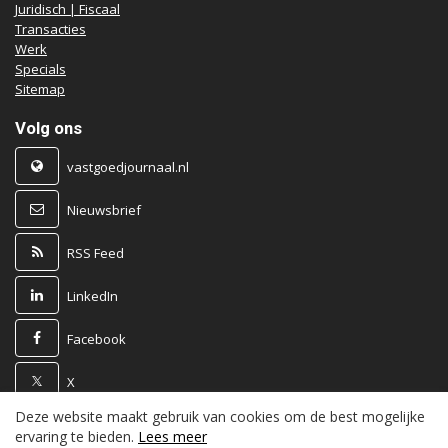
Juridisch | Fiscaal
Transacties
Werk
Specials
Sitemap
Volg ons
vastgoedjournaal.nl
Nieuwsbrief
RSS Feed
LinkedIn
Facebook
X
Deze website maakt gebruik van cookies om de best mogelijke
Powered by
ervaring te bieden.
Lees meer