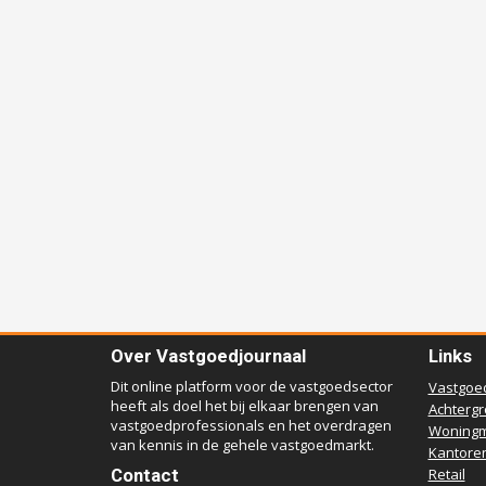
Over Vastgoedjournaal
Links
Dit online platform voor de vastgoedsector
Vastgoe
heeft als doel het bij elkaar brengen van
Achterg
vastgoedprofessionals en het overdragen
Woningm
van kennis in de gehele vastgoedmarkt.
Kantore
Contact
Retail