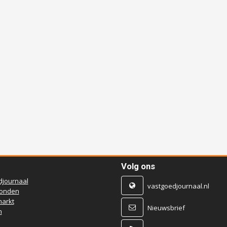
Volg ons
djournaal
vastgoedjournaal.nl
ronden
arkt
Nieuwsbrief
n