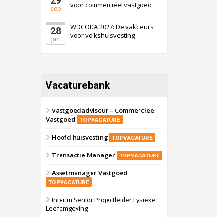
29
voor commercieel vastgoed
sep
WOCODA 2027: De vakbeurs
28
voor volkshuisvesting
jan
Vacaturebank
Vastgoedadviseur – Commercieel
Vastgoed
TOPVACATURE
Hoofd huisvesting
TOPVACATURE
Transactie Manager
TOPVACATURE
Assetmanager Vastgoed
TOPVACATURE
Interim Senior Projectleider Fysieke
Leefomgeving