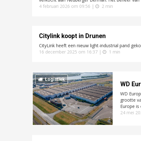
4 februari 2026 om 09:56 |
2 min
Citylink koopt in Drunen
CityLink heeft een nieuw light-industrial pand gek
16 december 2025 om 16:37 |
1 min
Logistiek
WD Eur
WD Europe
grootte v
Europe is
24 mei 20