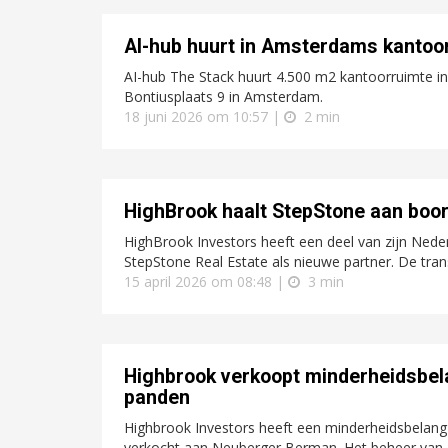
AI-hub huurt in Amsterdams kanto
AI-hub The Stack huurt 4.500 m2 kantoorruimte i
Bontiusplaats 9 in Amsterdam.
18 juni 2026 om 10:57 |
2 min
HighBrook haalt StepStone aan boord
HighBrook Investors heeft een deel van zijn Neder
StepStone Real Estate als nieuwe partner. De trans
15 april 2026 om 08:48 |
3 min
Highbrook verkoopt minderheidsbela
panden
Highbrook Investors heeft een minderheidsbelang i
verkocht aan Neuberger Berman. Het beheer van de 