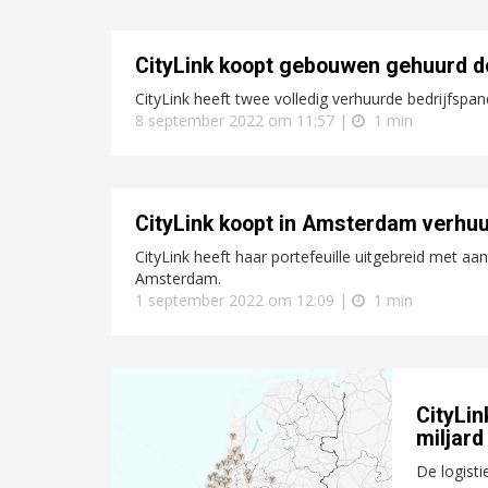
CityLink koopt gebouwen gehuurd d
CityLink heeft twee volledig verhuurde bedrijfspan
8 september 2022 om 11:57 |
1 min
CityLink koopt in Amsterdam verhuu
CityLink heeft haar portefeuille uitgebreid met 
Amsterdam.
1 september 2022 om 12:09 |
1 min
CityLin
miljard
De logisti