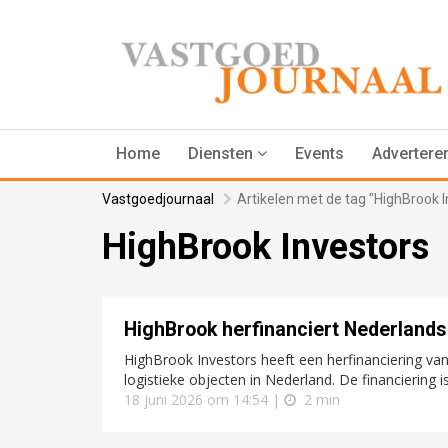
Home
Diensten
Events
Advertere
Vastgoedjournaal
Artikelen met de tag "HighBrook I
HighBrook Investors
HighBrook herfinanciert Nederlandse
HighBrook Investors heeft een herfinanciering van
logistieke objecten in Nederland. De financiering i
18 juni 2026 om 14:54 |
2 min