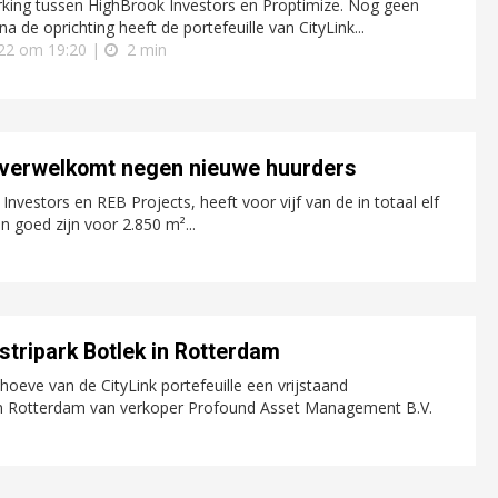
ing tussen HighBrook Investors en Proptimize. Nog geen
na de oprichting heeft de portefeuille van CityLink...
022 om 19:20 |
2 min
n verwelkomt negen nieuwe huurders
vestors en REB Projects, heeft voor vijf van de in totaal elf
 goed zijn voor 2.850 m²...
stripark Botlek in Rotterdam
oeve van de CityLink portefeuille een vrijstaand
n Rotterdam van verkoper Profound Asset Management B.V.