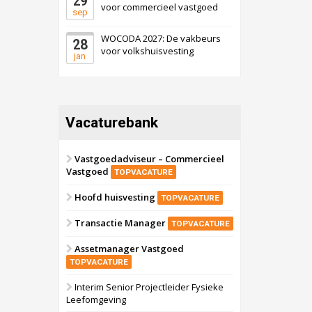
29
voor commercieel vastgoed
sep
WOCODA 2027: De vakbeurs
28
voor volkshuisvesting
jan
Vacaturebank
Vastgoedadviseur – Commercieel
Vastgoed
TOPVACATURE
Hoofd huisvesting
TOPVACATURE
Transactie Manager
TOPVACATURE
Assetmanager Vastgoed
TOPVACATURE
Interim Senior Projectleider Fysieke
Leefomgeving