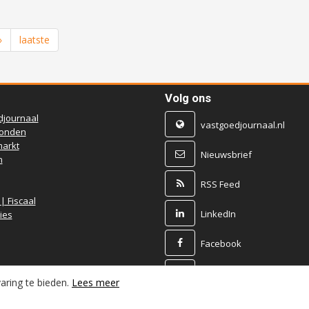
»
laatste
Volg ons
djournaal
vastgoedjournaal.nl
ronden
arkt
Nieuwsbrief
n
RSS Feed
 | Fiscaal
LinkedIn
ies
Facebook
X
aring te bieden.
Lees meer