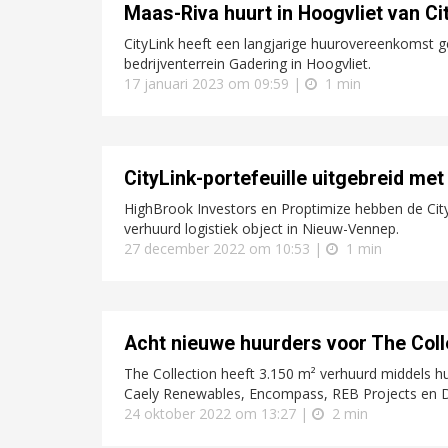
Maas-Riva huurt in Hoogvliet van Ci
CityLink heeft een langjarige huurovereenkomst 
bedrijventerrein Gadering in Hoogvliet.
17 januari 2023 om 09:59 |
1 min
CityLink-portefeuille uitgebreid m
HighBrook Investors en Proptimize hebben de City
verhuurd logistiek object in Nieuw-Vennep.
27 december 2022 om 10:53 |
1 min
Acht nieuwe huurders voor The Col
The Collection heeft 3.150 m² verhuurd middels h
Caely Renewables, Encompass, REB Projects en D
24 oktober 2022 om 13:27 |
2 min