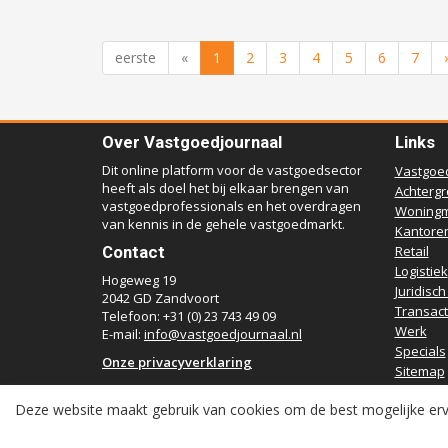
eerste
«
1
2
3
4
5
6
7
Over Vastgoedjournaal
Links
Dit online platform voor de vastgoedsector
Vastgoe
heeft als doel het bij elkaar brengen van
Achterg
vastgoedprofessionals en het overdragen
Woningm
van kennis in de gehele vastgoedmarkt.
Kantore
Contact
Retail
Logistiek
Hogeweg 19
Juridisch
2042 GD Zandvoort
Transact
Telefoon: +31 (0) 23 743 49 09
Werk
E-mail:
info@vastgoedjournaal.nl
Specials
Onze privacyverklaring
Sitemap
Deze website maakt gebruik van cookies om de best mogelijke erv