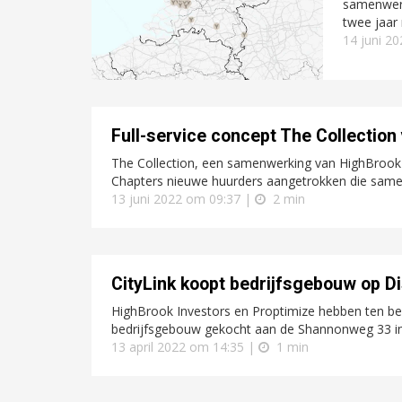
samenwerk
twee jaar 
14 juni 2
Full-service concept The Collectio
The Collection, een samenwerking van HighBrook In
Chapters nieuwe huurders aangetrokken die samen
13 juni 2022 om 09:37 |
2 min
CityLink koopt bedrijfsgebouw op Di
HighBrook Investors en Proptimize hebben ten beh
bedrijfsgebouw gekocht aan de Shannonweg 33 i
13 april 2022 om 14:35 |
1 min