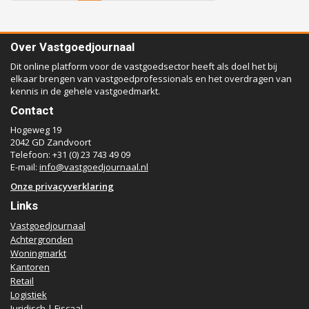
Over Vastgoedjournaal
Dit online platform voor de vastgoedsector heeft als doel het bij
elkaar brengen van vastgoedprofessionals en het overdragen van
kennis in de gehele vastgoedmarkt.
Contact
Hogeweg 19
2042 GD Zandvoort
Telefoon: +31 (0) 23 743 49 09
E-mail:
info@vastgoedjournaal.nl
Onze privacyverklaring
Links
Vastgoedjournaal
Achtergronden
Woningmarkt
Kantoren
Retail
Logistiek
Juridisch | Fiscaal