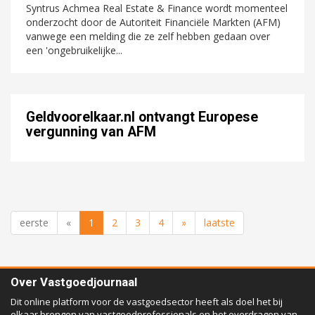
Syntrus Achmea Real Estate & Finance wordt momenteel
onderzocht door de Autoriteit Financiële Markten (AFM)
vanwege een melding die ze zelf hebben gedaan over
een 'ongebruikelijke...
Geldvoorelkaar.nl ontvangt Europese
vergunning van AFM
eerste
«
1
2
3
4
»
laatste
Over Vastgoedjournaal
Dit online platform voor de vastgoedsector heeft als doel het bij
elkaar brengen van vastgoedprofessionals en het overdragen van