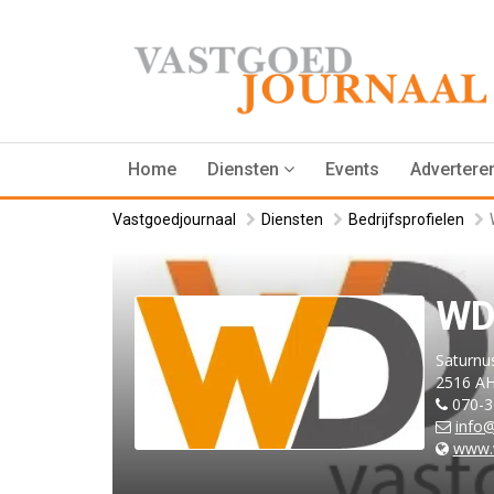
Home
Diensten
Events
Advertere
Vastgoedjournaal
Diensten
Bedrijfsprofielen
WD
Saturnus
2516 A
070-3
info
www.w