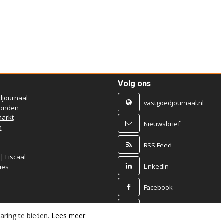
Volg ons
djournaal
vastgoedjournaal.nl
ronden
arkt
Nieuwsbrief
n
RSS Feed
 | Fiscaal
LinkedIn
ies
Facebook
X
aring te bieden.
Lees meer