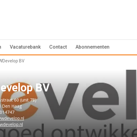
n
Vacaturebank
Contact
Abonnementen
WDevelop BV
evelop BV
straat 60 (unit 78)
H Den Haag
014747
@wdevelop.nl
develop.nl