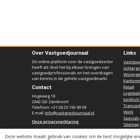
Over Vastgoedjournaal
Links
Dit online platform voor de vastgoedsector
Vastgoe
heeft als doel het bij elkaar brengen van
Achterg
vastgoedprofessionals en het overdragen
Woningm
van kennis in de gehele vastgoedmarkt.
Kantore
Contact
Retail
Logistiek
Hogeweg 19
Juridisch
2042 GD Zandvoort
Transact
Telefoon: +31 (0) 23 743 49 09
Werk
E-mail:
info@vastgoedjournaal.nl
Specials
Onze privacyverklaring
Sitemap
Deze website maakt gebruik van cookies om de best mogelijke erv