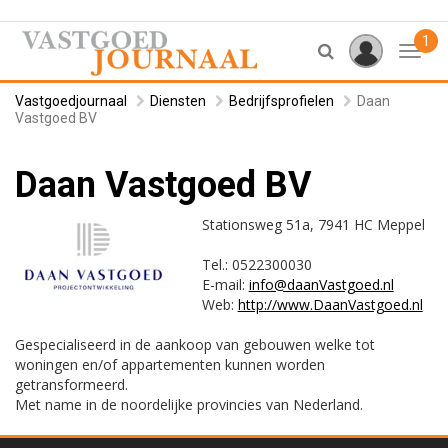
1
Toggl
Vastgoedjournaal
Diensten
Bedrijfsprofielen
Daan
Vastgoed BV
Daan Vastgoed BV
Stationsweg 51a, 7941 HC Meppel
Tel.: 0522300030
E-mail:
info@daanVastgoed.nl
Web:
http://www.DaanVastgoed.nl
Gespecialiseerd in de aankoop van gebouwen welke tot
woningen en/of appartementen kunnen worden
getransformeerd.
Met name in de noordelijke provincies van Nederland.