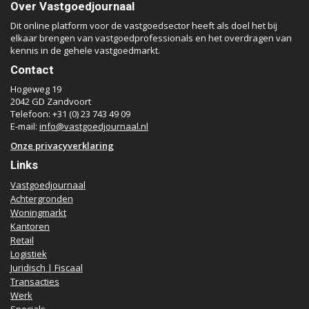
Over Vastgoedjournaal
Dit online platform voor de vastgoedsector heeft als doel het bij
elkaar brengen van vastgoedprofessionals en het overdragen van
kennis in de gehele vastgoedmarkt.
Contact
Hogeweg 19
2042 GD Zandvoort
Telefoon: +31 (0) 23 743 49 09
E-mail:
info@vastgoedjournaal.nl
Onze privacyverklaring
Links
Vastgoedjournaal
Achtergronden
Woningmarkt
Kantoren
Retail
Logistiek
Juridisch | Fiscaal
Transacties
Werk