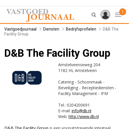
1
Toggl
Vastgoedjournaal
Diensten
Bedrijfsprofielen
D&B The
Facility Group
D&B The Facility Group
Amstelveenseweg 204
1182 HL Amstelveen
Catering - Schoonmaak -
Beveiliging - Receptiediensten -
Facility Management - IFM
Tel.: 0204200691
E-mail:
info@db.nl
Web:
http://www.db.nl
D&B The Facility Group
is een vooruitstrevende integraal