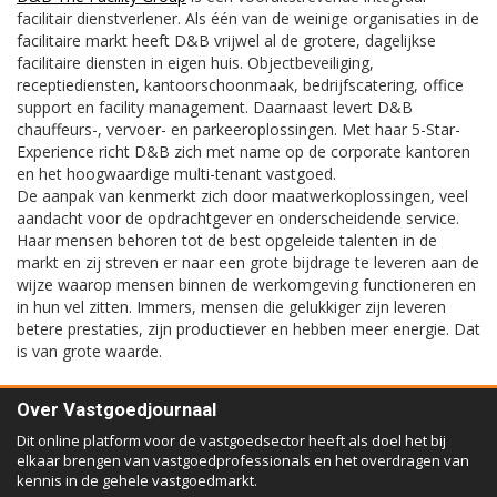
facilitair dienstverlener. Als één van de weinige organisaties in de
facilitaire markt heeft D&B vrijwel al de grotere, dagelijkse
facilitaire diensten in eigen huis. Objectbeveiliging,
receptiediensten, kantoorschoonmaak, bedrijfscatering, office
support en facility management. Daarnaast levert D&B
chauffeurs-, vervoer- en parkeeroplossingen. Met haar 5-Star-
Experience richt D&B zich met name op de corporate kantoren
en het hoogwaardige multi-tenant vastgoed.
De aanpak van kenmerkt zich door maatwerkoplossingen, veel
aandacht voor de opdrachtgever en onderscheidende service.
Haar mensen behoren tot de best opgeleide talenten in de
markt en zij streven er naar een grote bijdrage te leveren aan de
wijze waarop mensen binnen de werkomgeving functioneren en
in hun vel zitten. Immers, mensen die gelukkiger zijn leveren
betere prestaties, zijn productiever en hebben meer energie. Dat
is van grote waarde.
Over Vastgoedjournaal
Dit online platform voor de vastgoedsector heeft als doel het bij
elkaar brengen van vastgoedprofessionals en het overdragen van
kennis in de gehele vastgoedmarkt.