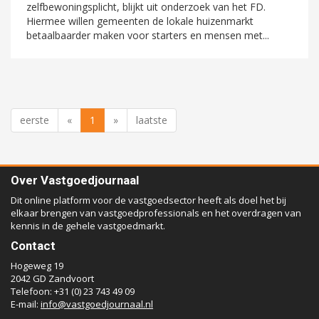
zelfbewoningsplicht, blijkt uit onderzoek van het FD.
Hiermee willen gemeenten de lokale huizenmarkt
betaalbaarder maken voor starters en mensen met...
eerste
«
1
»
laatste
Over Vastgoedjournaal
Dit online platform voor de vastgoedsector heeft als doel het bij
elkaar brengen van vastgoedprofessionals en het overdragen van
kennis in de gehele vastgoedmarkt.
Contact
Hogeweg 19
2042 GD Zandvoort
Telefoon: +31 (0) 23 743 49 09
E-mail:
info@vastgoedjournaal.nl