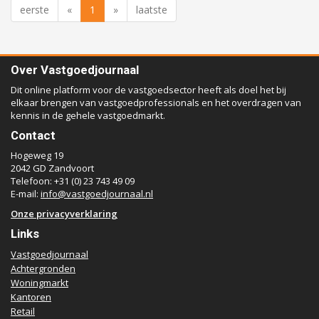
eerste
«
1
»
laatste
Over Vastgoedjournaal
Dit online platform voor de vastgoedsector heeft als doel het bij
elkaar brengen van vastgoedprofessionals en het overdragen van
kennis in de gehele vastgoedmarkt.
Contact
Hogeweg 19
2042 GD Zandvoort
Telefoon: +31 (0) 23 743 49 09
E-mail:
info@vastgoedjournaal.nl
Onze privacyverklaring
Links
Vastgoedjournaal
Achtergronden
Woningmarkt
Kantoren
Retail