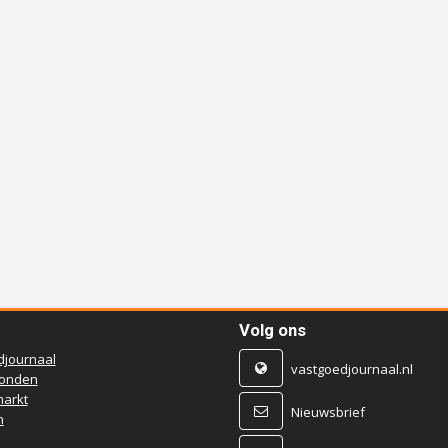
Volg ons
djournaal
vastgoedjournaal.nl
ronden
arkt
Nieuwsbrief
n