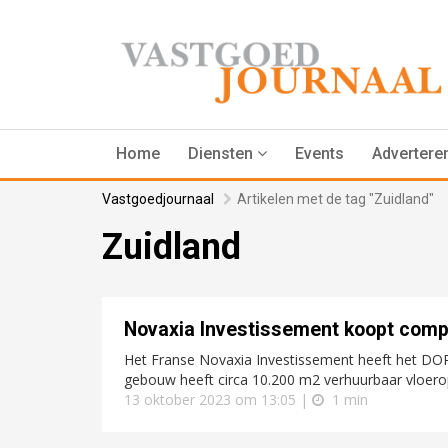
Home
Diensten
Events
Advertere
Vastgoedjournaal
Artikelen met de tag "Zuidland"
Zuidland
Novaxia Investissement koopt compl
Het Franse Novaxia Investissement heeft het DOR
gebouw heeft circa 10.200 m2 verhuurbaar vloerop
13 oktober 2023 om 13:05 |
1 min