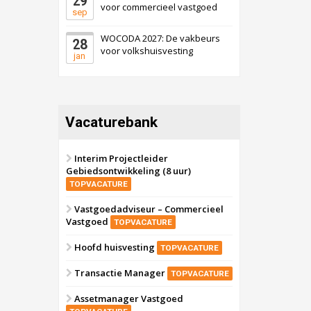
29
voor commercieel vastgoed
sep
WOCODA 2027: De vakbeurs
28
voor volkshuisvesting
jan
Vacaturebank
Interim Projectleider
Gebiedsontwikkeling (8 uur)
TOPVACATURE
Vastgoedadviseur – Commercieel
Vastgoed
TOPVACATURE
Hoofd huisvesting
TOPVACATURE
Transactie Manager
TOPVACATURE
Assetmanager Vastgoed