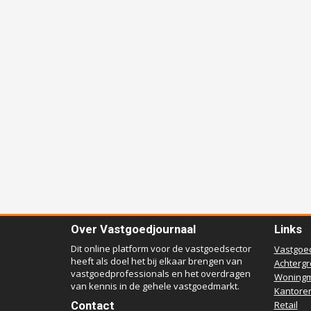
Over Vastgoedjournaal
Links
Dit online platform voor de vastgoedsector
Vastgoe
heeft als doel het bij elkaar brengen van
Achterg
vastgoedprofessionals en het overdragen
Woningm
van kennis in de gehele vastgoedmarkt.
Kantore
Contact
Retail