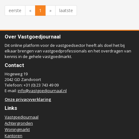
eerste
«
1
»
laatste
Over Vastgoedjournaal
Dit online platform voor de vastgoedsector heeft als doel het bij
elkaar brengen van vastgoedprofessionals en het overdragen van
kennis in de gehele vastgoedmarkt.
Contact
Hogeweg 19
2042 GD Zandvoort
Telefoon: +31 (0) 23 743 49 09
E-mail:
info@vastgoedjournaal.nl
Onze privacyverklaring
Links
Vastgoedjournaal
Achtergronden
Woningmarkt
Kantoren