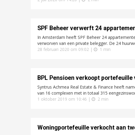
SPF Beheer verwerft 24 apparteme
In Amsterdam heeft SPF Beheer 24 appartemente
verworven van een private belegger. De 24 huurw
28 februari 2020 om 09:02 |
1 min
BPL Pensioen verkoopt portefeuille
Syntrus Achmea Real Estate & Finance heeft name
van 16 complexen met in totaal 315 eengezinswon
1 oktober 2019 om 10:46 |
2 min
Woningportefeuille verkocht aan tw