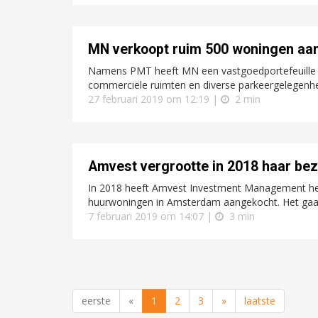
MN verkoopt ruim 500 woningen aa
Namens PMT heeft MN een vastgoedportefeuille v
commerciële ruimten en diverse parkeergelegenhed
27 februari 2019 om 12:19 |
2 min
Amvest vergrootte in 2018 haar be
In 2018 heeft Amvest Investment Management he
huurwoningen in Amsterdam aangekocht. Het gaa
7 februari 2019 om 14:07 |
3 min
eerste
«
1
2
3
»
laatste