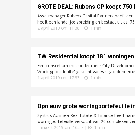
GROTE DEAL: Rubens CP koopt 750
Assetmanager Rubens Capital Partners heeft een 
heeft een landelijke spreiding en bestaat uit ca. 
2 april 2019 om 11:38 |
1 min
TW Residential koopt 181 woningen
Een consortium met onder meer City Development,
Woningportefeuille’ gekocht van vastgoedondernem
1 april 2019 om 17:33 |
1 min
Opnieuw grote woningportefeuille i
Syntrus Achmea Real Estate & Finance heeft nam
woningportefeuille verkocht van 20 complexen vers
4 maart 2019 om 16:57 |
1 min