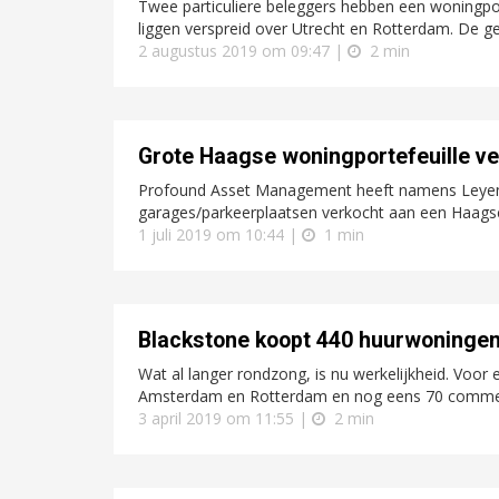
Twee particuliere beleggers hebben een woningpo
liggen verspreid over Utrecht en Rotterdam. De ge
2 augustus 2019 om 09:47 |
2 min
Grote Haagse woningportefeuille v
Profound Asset Management heeft namens Leyen
garages/parkeerplaatsen verkocht aan een Haags
1 juli 2019 om 10:44 |
1 min
Blackstone koopt 440 huurwoningen 
Wat al langer rondzong, is nu werkelijkheid. Voor 
Amsterdam en Rotterdam en nog eens 70 commerc
3 april 2019 om 11:55 |
2 min