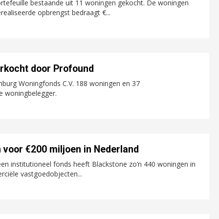
rtefeuille bestaande uit 11 woningen gekocht. De woningen
realiseerde opbrengst bedraagt €...
erkocht door Profound
burg Woningfonds C.V. 188 woningen en 37
e woningbelegger.
voor €200 miljoen in Nederland
een institutioneel fonds heeft Blackstone zo’n 440 woningen in
iële vastgoedobjecten...