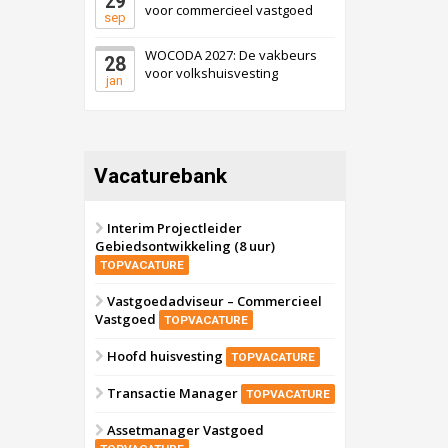
29
voor commercieel vastgoed
sep
WOCODA 2027: De vakbeurs
28
voor volkshuisvesting
jan
Vacaturebank
Interim Projectleider
Gebiedsontwikkeling (8 uur)
TOPVACATURE
Vastgoedadviseur – Commercieel
Vastgoed
TOPVACATURE
Hoofd huisvesting
TOPVACATURE
Transactie Manager
TOPVACATURE
Assetmanager Vastgoed