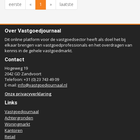
eerste
«
1
»
laatste
Over Vastgoedjournaal
Dit online platform voor de vastgoedsector heeft als doel het bij
elkaar brengen van vastgoedprofessionals en het overdragen van
kennis in de gehele vastgoedmarkt.
Contact
Hogeweg 19
2042 GD Zandvoort
Telefoon: +31 (0) 23 743 49 09
E-mail:
info@vastgoedjournaal.nl
Onze privacyverklaring
Links
Vastgoedjournaal
Achtergronden
Woningmarkt
Kantoren
Retail