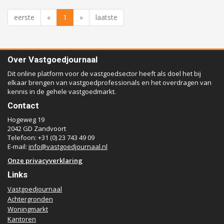
eerste
«
1
»
laatste
Over Vastgoedjournaal
Dit online platform voor de vastgoedsector heeft als doel het bij
elkaar brengen van vastgoedprofessionals en het overdragen van
kennis in de gehele vastgoedmarkt.
Contact
Hogeweg 19
2042 GD Zandvoort
Telefoon: +31 (0) 23 743 49 09
E-mail:
info@vastgoedjournaal.nl
Onze privacyverklaring
Links
Vastgoedjournaal
Achtergronden
Woningmarkt
Kantoren