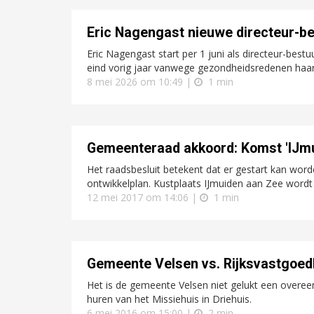
Eric Nagengast nieuwe directeur-b
Eric Nagengast start per 1 juni als directeur-best
eind vorig jaar vanwege gezondheidsredenen haar 
8 mei 2026 om 10:49 |
1 min
Gemeenteraad akkoord: Komst 'IJmui
Het raadsbesluit betekent dat er gestart kan wor
ontwikkelplan. Kustplaats IJmuiden aan Zee wordt
12 mei 2017 om 14:06 |
1 min
Gemeente Velsen vs. Rijksvastgoedb
Het is de gemeente Velsen niet gelukt een overee
huren van het Missiehuis in Driehuis.
6 mei 2016 om 15:00 |
2 min