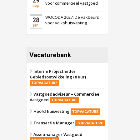
29
voor commercieel vastgoed
sep
WOCODA 2027: De vakbeurs
28
voor volkshuisvesting
jan
Vacaturebank
Interim Projectleider
Gebiedsontwikkeling (8 uur)
TOPVACATURE
Vastgoedadviseur – Commercieel
Vastgoed
TOPVACATURE
Hoofd huisvesting
TOPVACATURE
Transactie Manager
TOPVACATURE
Assetmanager Vastgoed