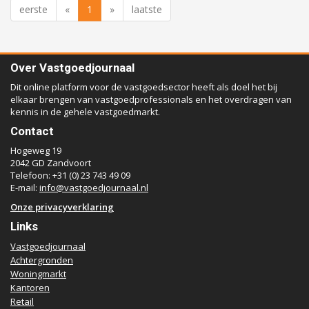
eerste
«
1
»
laatste
Over Vastgoedjournaal
Dit online platform voor de vastgoedsector heeft als doel het bij
elkaar brengen van vastgoedprofessionals en het overdragen van
kennis in de gehele vastgoedmarkt.
Contact
Hogeweg 19
2042 GD Zandvoort
Telefoon: +31 (0) 23 743 49 09
E-mail:
info@vastgoedjournaal.nl
Onze privacyverklaring
Links
Vastgoedjournaal
Achtergronden
Woningmarkt
Kantoren
Retail