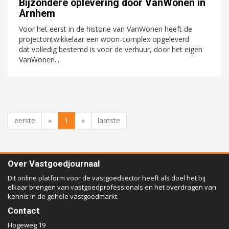
Bijzondere oplevering door VanWonen in
Arnhem
Voor het eerst in de historie van VanWonen heeft de
projectontwikkelaar een woon-complex opgeleverd
dat volledig bestemd is voor de verhuur, door het eigen
VanWonen...
eerste
«
1
»
laatste
Over Vastgoedjournaal
Dit online platform voor de vastgoedsector heeft als doel het bij
elkaar brengen van vastgoedprofessionals en het overdragen van
kennis in de gehele vastgoedmarkt.
Contact
Hogeweg 19