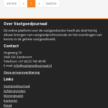
eerste
«
1
»
laatste
Over Vastgoedjournaal
Dit online platform voor de vastgoedsector heeft als doel het bij
elkaar brengen van vastgoedprofessionals en het overdragen van
kennis in de gehele vastgoedmarkt.
Contact
Hogeweg 19
2042 GD Zandvoort
Telefoon: +31 (0) 23 743 49 09
E-mail:
info@vastgoedjournaal.nl
Onze privacyverklaring
Links
Vastgoedjournaal
Achtergronden
Woningmarkt
Kantoren
Retail