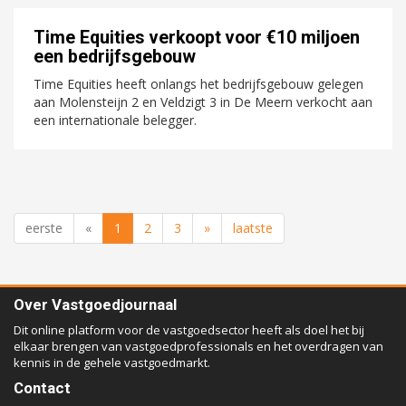
Time Equities verkoopt voor €10 miljoen
een bedrijfsgebouw
Time Equities heeft onlangs het bedrijfsgebouw gelegen
aan Molensteijn 2 en Veldzigt 3 in De Meern verkocht aan
een internationale belegger.
eerste
«
1
2
3
»
laatste
Over Vastgoedjournaal
Dit online platform voor de vastgoedsector heeft als doel het bij
elkaar brengen van vastgoedprofessionals en het overdragen van
kennis in de gehele vastgoedmarkt.
Contact