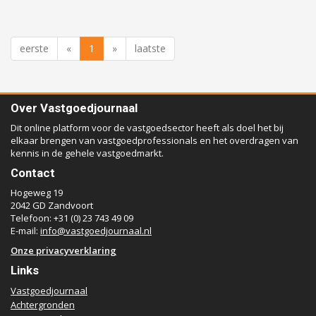
eerste
«
1
»
laatste
Over Vastgoedjournaal
Dit online platform voor de vastgoedsector heeft als doel het bij
elkaar brengen van vastgoedprofessionals en het overdragen van
kennis in de gehele vastgoedmarkt.
Contact
Hogeweg 19
2042 GD Zandvoort
Telefoon: +31 (0) 23 743 49 09
E-mail:
info@vastgoedjournaal.nl
Onze privacyverklaring
Links
Vastgoedjournaal
Achtergronden