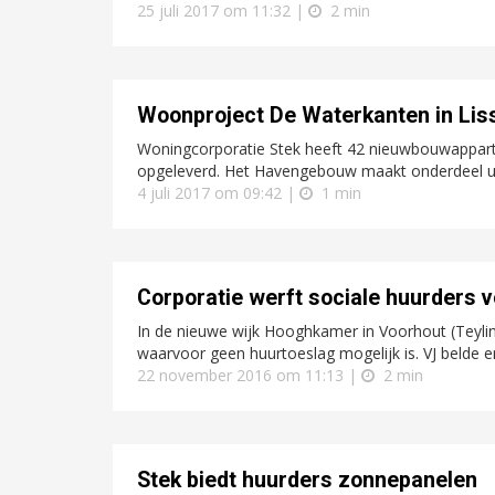
25 juli 2017 om 11:32 |
2 min
Woonproject De Waterkanten in Liss
Woningcorporatie Stek heeft 42 nieuwbouwappart
opgeleverd. Het Havengebouw maakt onderdeel uit
4 juli 2017 om 09:42 |
1 min
Corporatie werft sociale huurders 
In de nieuwe wijk Hooghkamer in Voorhout (Teyli
waarvoor geen huurtoeslag mogelijk is. VJ belde e
22 november 2016 om 11:13 |
2 min
Stek biedt huurders zonnepanelen