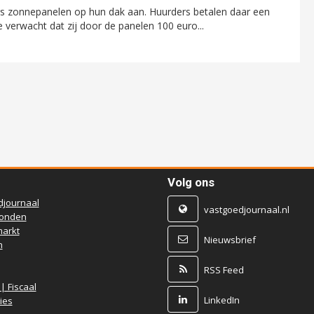
rs zonnepanelen op hun dak aan. Huurders betalen daar een
 verwacht dat zij door de panelen 100 euro...
Volg ons
djournaal
vastgoedjournaal.nl
ronden
arkt
Nieuwsbrief
n
RSS Feed
 | Fiscaal
LinkedIn
ies