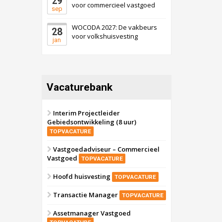
29
voor commercieel vastgoed
sep
WOCODA 2027: De vakbeurs
28
voor volkshuisvesting
jan
Vacaturebank
Interim Projectleider
Gebiedsontwikkeling (8 uur)
TOPVACATURE
Vastgoedadviseur – Commercieel
Vastgoed
TOPVACATURE
Hoofd huisvesting
TOPVACATURE
Transactie Manager
TOPVACATURE
Assetmanager Vastgoed