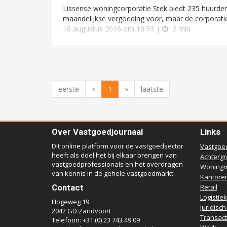
Lissense woningcorporatie Stek biedt 235 huurde
maandelijkse vergoeding voor, maar de corporatie
16 augustus 2016 om 10:33 |
2 min
eerste
«
1
»
laatste
Over Vastgoedjournaal
Links
Dit online platform voor de vastgoedsector
Vastgoe
heeft als doel het bij elkaar brengen van
Achterg
vastgoedprofessionals en het overdragen
Woningm
van kennis in de gehele vastgoedmarkt.
Kantore
Contact
Retail
Logistiek
Hogeweg 19
Juridisch
2042 GD Zandvoort
Transact
Telefoon: +31 (0) 23 743 49 09