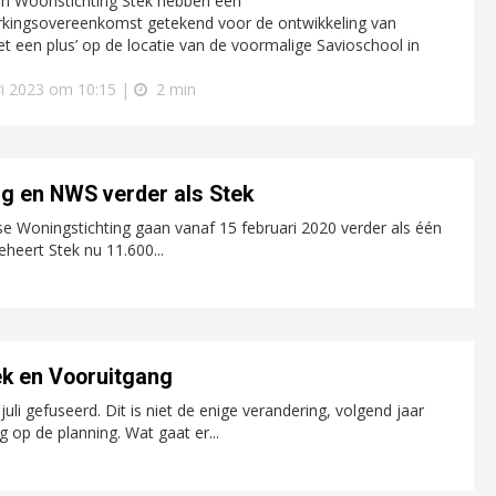
n Woonstichting Stek hebben een
ingsovereenkomst getekend voor de ontwikkeling van
t een plus’ op de locatie van de voormalige Savioschool in
ri 2023 om 10:15 |
2 min
g en NWS verder als Stek
e Woningstichting gaan vanaf 15 februari 2020 verder als één
heert Stek nu 11.600...
ek en Vooruitgang
uli gefuseerd. Dit is niet de enige verandering, volgend jaar
 op de planning. Wat gaat er...