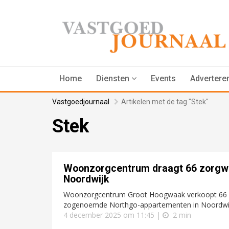
Home
Diensten
Events
Advertere
Vastgoedjournaal
Artikelen met de tag "Stek"
Stek
Woonzorgcentrum draagt 66 zorgwon
Noordwijk
Woonzorgcentrum Groot Hoogwaak verkoopt 66 h
zogenoemde Northgo-appartementen in Noordwijk. 
4 december 2025 om 11:45 |
2 min