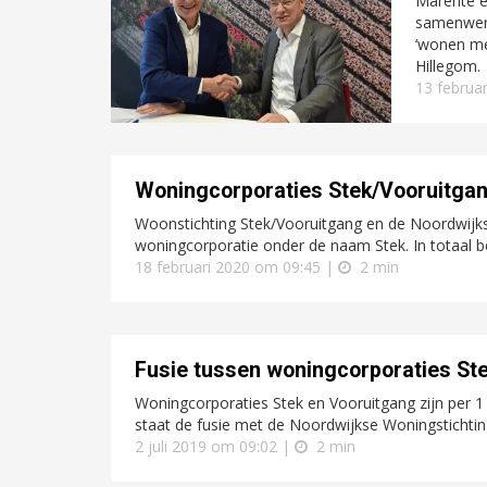
Marente e
samenwerk
‘wonen me
Hillegom.
13 februa
Woningcorporaties Stek/Vooruitgan
Woonstichting Stek/Vooruitgang en de Noordwijks
woningcorporatie onder de naam Stek. In totaal be
18 februari 2020 om 09:45 |
2 min
Fusie tussen woningcorporaties St
Woningcorporaties Stek en Vooruitgang zijn per 1 j
staat de fusie met de Noordwijkse Woningstichting
2 juli 2019 om 09:02 |
2 min