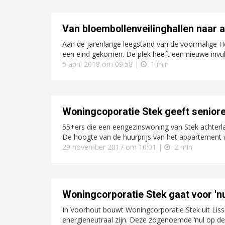
Van bloembollenveilinghallen naar
Aan de jarenlange leegstand van de voormalige Ho
een eind gekomen. De plek heeft een nieuwe invull
5 april 2018 om 09:58 |
1 min
Woningcoporatie Stek geeft senior
55+ers die een eengezinswoning van Stek achterl
De hoogte van de huurprijs van het appartement 
29 november 2017 om 10:01 |
2 min
Woningcorporatie Stek gaat voor 'nu
In Voorhout bouwt Woningcorporatie Stek uit Lisse
energieneutraal zijn. Deze zogenoemde ‘nul op de