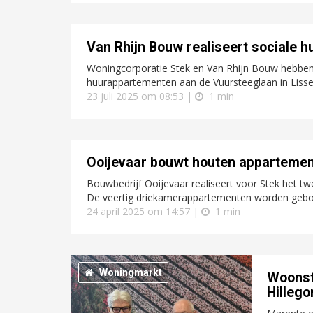
Van Rhijn Bouw realiseert sociale h
Woningcorporatie Stek en Van Rhijn Bouw hebben
huurappartementen aan de Vuursteeglaan in Lisse
23 juli 2025 om 08:53 |
1 min
Ooijevaar bouwt houten apparteme
Bouwbedrijf Ooijevaar realiseert voor Stek het
De veertig driekamerappartementen worden gebou
24 april 2025 om 14:57 |
1 min
Woningmarkt
Woonst
Hilleg