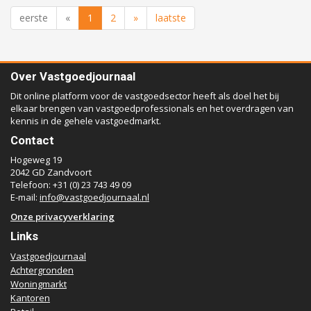
eerste
«
1
2
»
laatste
Over Vastgoedjournaal
Dit online platform voor de vastgoedsector heeft als doel het bij
elkaar brengen van vastgoedprofessionals en het overdragen van
kennis in de gehele vastgoedmarkt.
Contact
Hogeweg 19
2042 GD Zandvoort
Telefoon: +31 (0) 23 743 49 09
E-mail:
info@vastgoedjournaal.nl
Onze privacyverklaring
Links
Vastgoedjournaal
Achtergronden
Woningmarkt
Kantoren