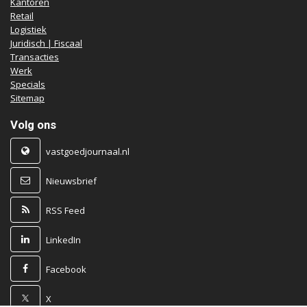
Kantoren
Retail
Logistiek
Juridisch | Fiscaal
Transacties
Werk
Specials
Sitemap
Volg ons
vastgoedjournaal.nl
Nieuwsbrief
RSS Feed
LinkedIn
Facebook
X