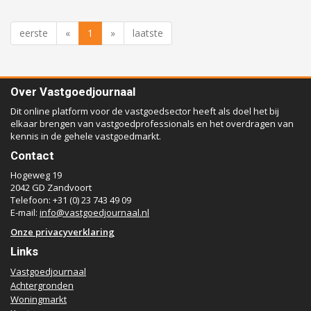
eerste
«
1
»
laatste
Over Vastgoedjournaal
Dit online platform voor de vastgoedsector heeft als doel het bij
elkaar brengen van vastgoedprofessionals en het overdragen van
kennis in de gehele vastgoedmarkt.
Contact
Hogeweg 19
2042 GD Zandvoort
Telefoon: +31 (0) 23 743 49 09
E-mail:
info@vastgoedjournaal.nl
Onze privacyverklaring
Links
Vastgoedjournaal
Achtergronden
Woningmarkt