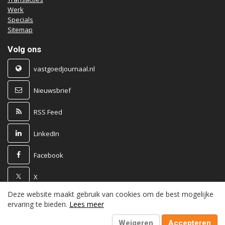
Werk
Specials
Sitemap
Volg ons
vastgoedjournaal.nl
Nieuwsbrief
RSS Feed
LinkedIn
Facebook
X
Deze website maakt gebruik van cookies om de best mogelijke
Powered by
ervaring te bieden.
Lees meer
Weigeren
Accepteren