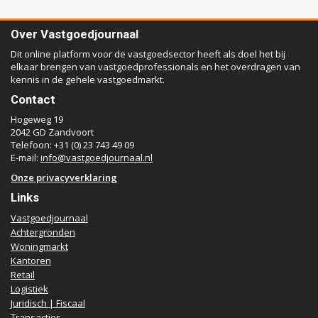
Over Vastgoedjournaal
Dit online platform voor de vastgoedsector heeft als doel het bij
elkaar brengen van vastgoedprofessionals en het overdragen van
kennis in de gehele vastgoedmarkt.
Contact
Hogeweg 19
2042 GD Zandvoort
Telefoon: +31 (0) 23 743 49 09
E-mail:
info@vastgoedjournaal.nl
Onze privacyverklaring
Links
Vastgoedjournaal
Achtergronden
Woningmarkt
Kantoren
Retail
Logistiek
Juridisch | Fiscaal
Transacties