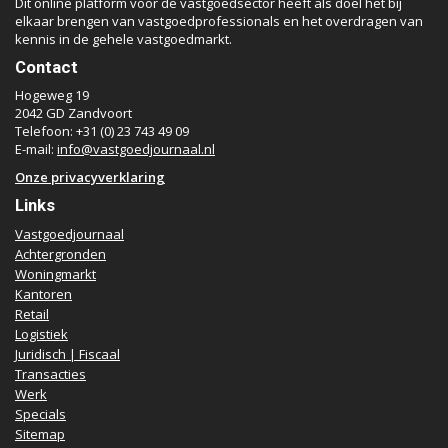
Dit online platform voor de vastgoedsector heeft als doel het bij
elkaar brengen van vastgoedprofessionals en het overdragen van
kennis in de gehele vastgoedmarkt.
Contact
Hogeweg 19
2042 GD Zandvoort
Telefoon: +31 (0) 23 743 49 09
E-mail:
info@vastgoedjournaal.nl
Onze privacyverklaring
Links
Vastgoedjournaal
Achtergronden
Woningmarkt
Kantoren
Retail
Logistiek
Juridisch | Fiscaal
Transacties
Werk
Specials
Sitemap