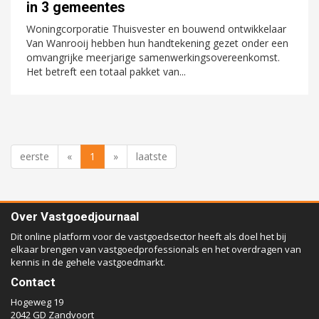
in 3 gemeentes
Woningcorporatie Thuisvester en bouwend ontwikkelaar
Van Wanrooij hebben hun handtekening gezet onder een
omvangrijke meerjarige samenwerkingsovereenkomst.
Het betreft een totaal pakket van...
eerste
«
1
»
laatste
Over Vastgoedjournaal
Dit online platform voor de vastgoedsector heeft als doel het bij
elkaar brengen van vastgoedprofessionals en het overdragen van
kennis in de gehele vastgoedmarkt.
Contact
Hogeweg 19
2042 GD Zandvoort