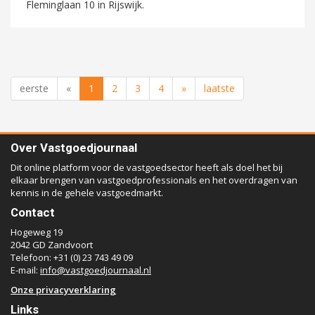
Fleminglaan 10 in Rijswijk.
eerste
«
1
2
3
4
»
laatste
Over Vastgoedjournaal
Dit online platform voor de vastgoedsector heeft als doel het bij
elkaar brengen van vastgoedprofessionals en het overdragen van
kennis in de gehele vastgoedmarkt.
Contact
Hogeweg 19
2042 GD Zandvoort
Telefoon: +31 (0) 23 743 49 09
E-mail:
info@vastgoedjournaal.nl
Onze privacyverklaring
Links