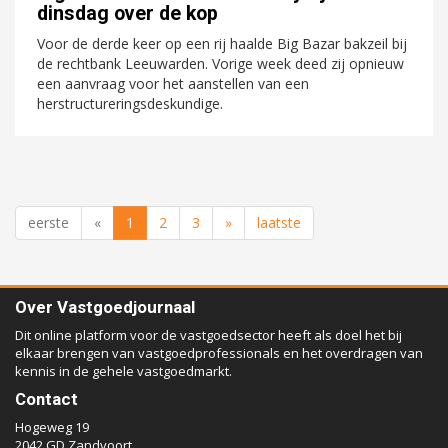
dinsdag over de kop
Voor de derde keer op een rij haalde Big Bazar bakzeil bij
de rechtbank Leeuwarden. Vorige week deed zij opnieuw
een aanvraag voor het aanstellen van een
herstructureringsdeskundige.
eerste
«
1
2
3
»
laatste
Over Vastgoedjournaal
Dit online platform voor de vastgoedsector heeft als doel het bij
elkaar brengen van vastgoedprofessionals en het overdragen van
kennis in de gehele vastgoedmarkt.
Contact
Hogeweg 19
2042 GD Zandvoort