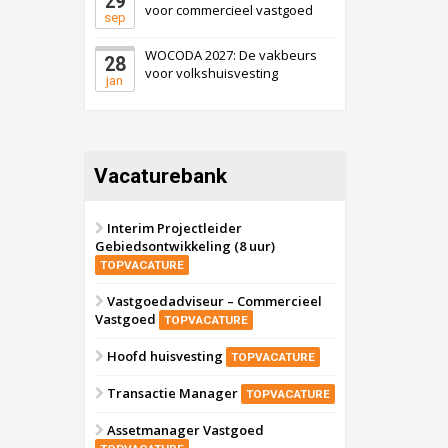
29
voor commercieel vastgoed
sep
WOCODA 2027: De vakbeurs
28
voor volkshuisvesting
jan
Vacaturebank
Interim Projectleider
Gebiedsontwikkeling (8 uur)
TOPVACATURE
Vastgoedadviseur – Commercieel
Vastgoed
TOPVACATURE
Hoofd huisvesting
TOPVACATURE
Transactie Manager
TOPVACATURE
Assetmanager Vastgoed