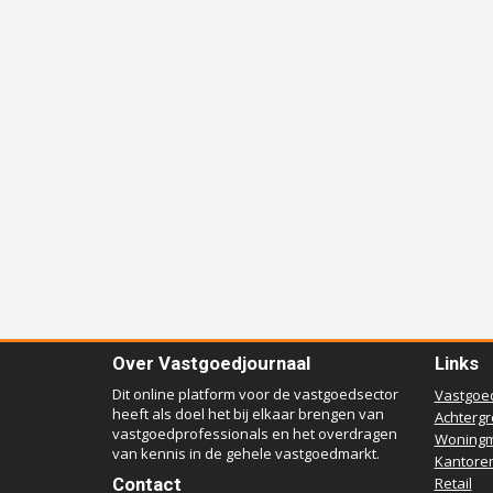
Over Vastgoedjournaal
Links
Dit online platform voor de vastgoedsector
Vastgoe
heeft als doel het bij elkaar brengen van
Achterg
vastgoedprofessionals en het overdragen
Woningm
van kennis in de gehele vastgoedmarkt.
Kantore
Contact
Retail