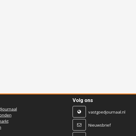
Volg ons
djournaal
vastgoedjournaal.nl
ronden
arkt
Nieuwsbrief
n