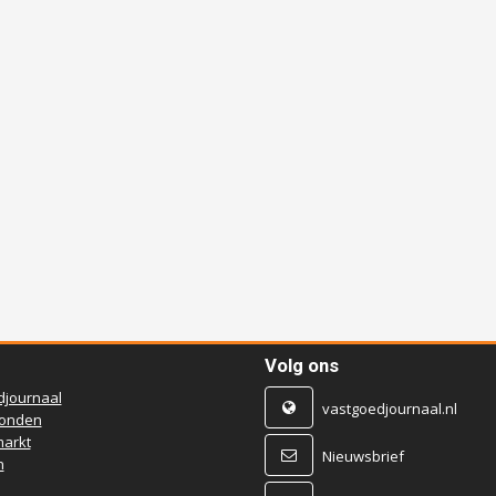
Volg ons
djournaal
vastgoedjournaal.nl
ronden
arkt
Nieuwsbrief
n