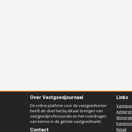
Over Vastgoedjournaal
Links
Dit online platform voor de vastgoedsector
Vastgoe
heeft als doel het bij elkaar brengen van
Achterg
vastgoedprofessionals en het overdragen
Woningm
van kennis in de gehele vastgoedmarkt.
Kantore
Contact
Retail