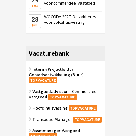
29
voor commercieel vastgoed
sep
WOCODA 2027: De vakbeurs
28
voor volkshuisvesting
jan
Vacaturebank
Interim Projectleider
Gebiedsontwikkeling (8 uur)
TOPVACATURE
Vastgoedadviseur – Commercieel
Vastgoed
TOPVACATURE
Hoofd huisvesting
TOPVACATURE
Transactie Manager
TOPVACATURE
Assetmanager Vastgoed