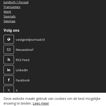
Juridisch | Fiscaal
Transacties
Werk
Specials
Sitemap
Volg ons
vastgoedjournaal.nl
Nieuwsbrief
RSS Feed
LinkedIn
Facebook
X
Deze website maakt gebruik van cookies om de best mogelijke
Powered by
ervaring te bieden.
Lees meer