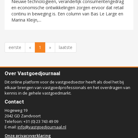
Nieuwe technologieën, veranderlijk consumentengedrag
en economische ontwikkelingen zorgen ervoor dat retail
continu in beweging is. Een column van Bas Le Large en
Marina Kleijn,...
eerste
«
1
»
laatste
Over Vastgoedjournaal
Dit online platform voor de vastgoedsector heeft als doel het bij
elkaar brengen van vastgoedprofessionals en het overdragen van
kennis in de gehele vastgoedmarkt.
Contact
Hogeweg 19
2042 GD Zandvoort
Telefoon: +31 (0) 23 743 49 09
E-mail:
info@vastgoedjournaal.nl
Onze privacyverklaring