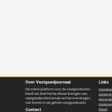
Over Vastgoedjournaal
Links
Dit online platform voor de vastgoedsector
Vastgoe
heeft als doel het bij elkaar brengen van
Achterg
vastgoedprofessionals en het overdragen
Woningm
van kennis in de gehele vastgoedmarkt.
Kantore
Contact
Retail