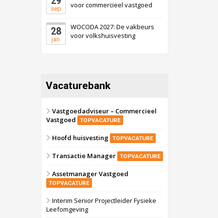
29
voor commercieel vastgoed
sep
WOCODA 2027: De vakbeurs
28
voor volkshuisvesting
jan
Vacaturebank
Vastgoedadviseur – Commercieel
Vastgoed
TOPVACATURE
Hoofd huisvesting
TOPVACATURE
Transactie Manager
TOPVACATURE
Assetmanager Vastgoed
TOPVACATURE
Interim Senior Projectleider Fysieke
Leefomgeving