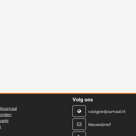
Volg ons
djournaal
vastgoedjournaal.nl
ronden
arkt
Nieuwsbrief
n