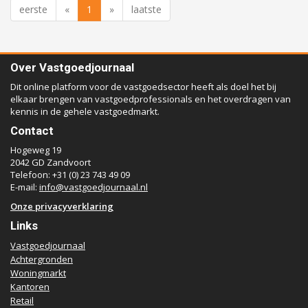
eerste
«
1
»
laatste
Over Vastgoedjournaal
Dit online platform voor de vastgoedsector heeft als doel het bij
elkaar brengen van vastgoedprofessionals en het overdragen van
kennis in de gehele vastgoedmarkt.
Contact
Hogeweg 19
2042 GD Zandvoort
Telefoon: +31 (0) 23 743 49 09
E-mail:
info@vastgoedjournaal.nl
Onze privacyverklaring
Links
Vastgoedjournaal
Achtergronden
Woningmarkt
Kantoren
Retail