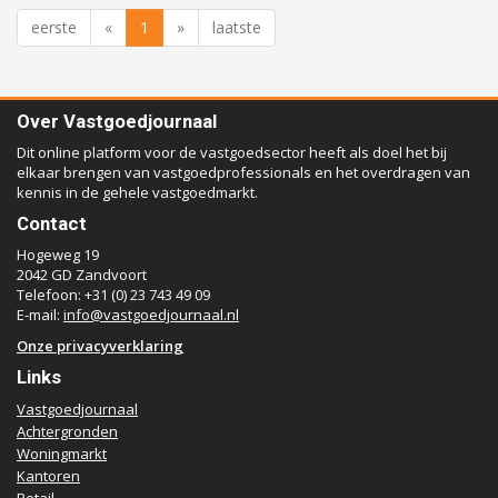
eerste
«
1
»
laatste
Over Vastgoedjournaal
Dit online platform voor de vastgoedsector heeft als doel het bij
elkaar brengen van vastgoedprofessionals en het overdragen van
kennis in de gehele vastgoedmarkt.
Contact
Hogeweg 19
2042 GD Zandvoort
Telefoon: +31 (0) 23 743 49 09
E-mail:
info@vastgoedjournaal.nl
Onze privacyverklaring
Links
Vastgoedjournaal
Achtergronden
Woningmarkt
Kantoren
Retail