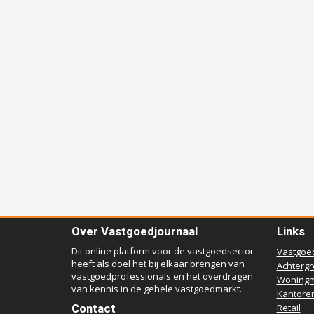
Over Vastgoedjournaal
Links
Dit online platform voor de vastgoedsector
Vastgoe
heeft als doel het bij elkaar brengen van
Achterg
vastgoedprofessionals en het overdragen
Woningm
van kennis in de gehele vastgoedmarkt.
Kantore
Contact
Retail