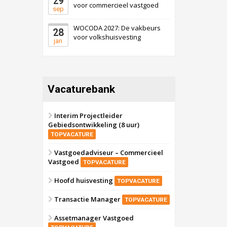
29
voor commercieel vastgoed
sep
WOCODA 2027: De vakbeurs
28
voor volkshuisvesting
jan
Vacaturebank
Interim Projectleider
Gebiedsontwikkeling (8 uur)
TOPVACATURE
Vastgoedadviseur – Commercieel
Vastgoed
TOPVACATURE
Hoofd huisvesting
TOPVACATURE
Transactie Manager
TOPVACATURE
Assetmanager Vastgoed