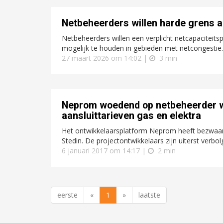
Netbeheerders willen harde grens 
Netbeheerders willen een verplicht netcapacite
mogelijk te houden in gebieden met netcongestie.
27 maart 2026 om 14:02 |
3 min
Neprom woedend op netbeheerder w
aansluittarieven gas en elektra
Het ontwikkelaarsplatform Neprom heeft bezwaar
Stedin. De projectontwikkelaars zijn uiterst verbo
6 januari 2017 om 14:17 |
2 min
eerste
«
1
»
laatste