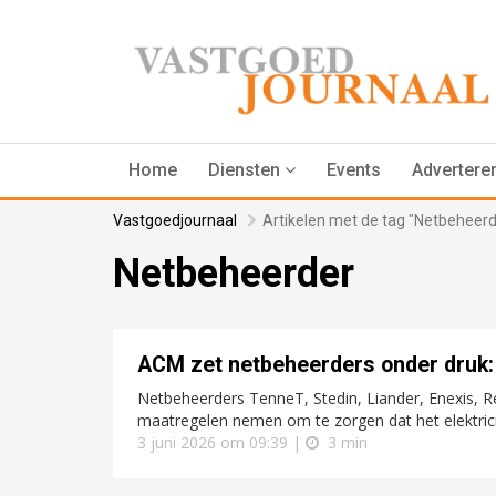
Home
Diensten
Events
Advertere
Vastgoedjournaal
Artikelen met de tag "Netbeheerd
Netbeheerder
ACM zet netbeheerders onder druk:
Netbeheerders TenneT, Stedin, Liander, Enexis, R
maatregelen nemen om te zorgen dat het elektrici
3 juni 2026 om 09:39 |
3 min