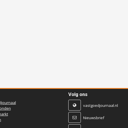
Volg ons
djournaal
vastgoedjournaal.nl
ronden
arkt
Nieuwsbrief
n