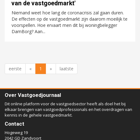
van de vastgoedmarkt'
Niemand weet hoe lang de coronacrisis zal gaan duren.
De effecten op de vastgoedmarkt zijn daarom moeilijk te
voorspellen. Hoe ervaart men dit bij woningbelegger
DamBorg? Aan...
eerste
«
1
»
laatste
Over Vastgoedjournaal
Dit online platform voor de vastgoedsector heeft als doel het bij
elkaar brengen van vastgoedprofessionals en het overdragen van
kennis in de gehele vastgoedmarkt.
Contact
Hogeweg 19
2042 GD Zandvoort