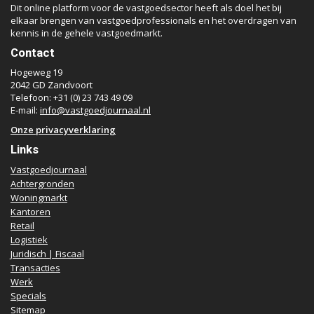
Dit online platform voor de vastgoedsector heeft als doel het bij
elkaar brengen van vastgoedprofessionals en het overdragen van
kennis in de gehele vastgoedmarkt.
Contact
Hogeweg 19
2042 GD Zandvoort
Telefoon: +31 (0) 23 743 49 09
E-mail:
info@vastgoedjournaal.nl
Onze privacyverklaring
Links
Vastgoedjournaal
Achtergronden
Woningmarkt
Kantoren
Retail
Logistiek
Juridisch | Fiscaal
Transacties
Werk
Specials
Sitemap