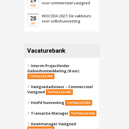
29
voor commercieel vastgoed
sep
WOCODA 2027: De vakbeurs
28
voor volkshuisvesting
jan
Vacaturebank
Interim Projectleider
Gebiedsontwikkeling (8 uur)
TOPVACATURE
Vastgoedadviseur – Commercieel
Vastgoed
TOPVACATURE
Hoofd huisvesting
TOPVACATURE
Transactie Manager
TOPVACATURE
Assetmanager Vastgoed