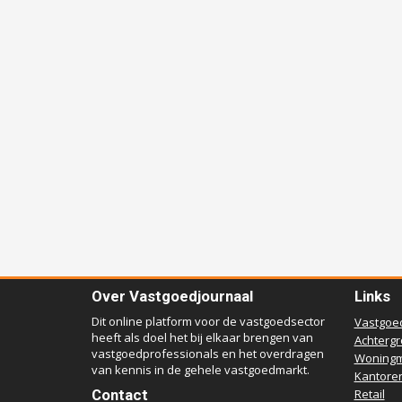
Over Vastgoedjournaal
Links
Dit online platform voor de vastgoedsector
Vastgoe
heeft als doel het bij elkaar brengen van
Achterg
vastgoedprofessionals en het overdragen
Woningm
van kennis in de gehele vastgoedmarkt.
Kantore
Contact
Retail