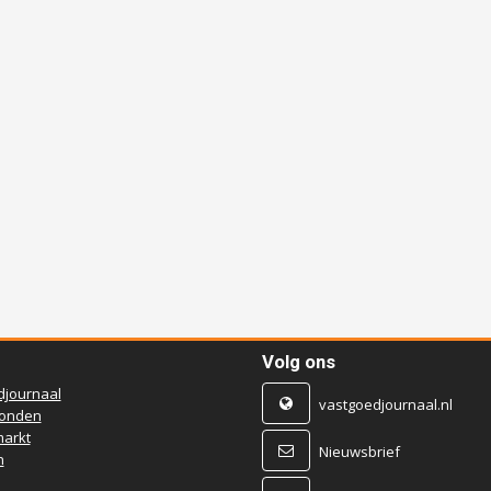
Volg ons
djournaal
vastgoedjournaal.nl
ronden
arkt
Nieuwsbrief
n