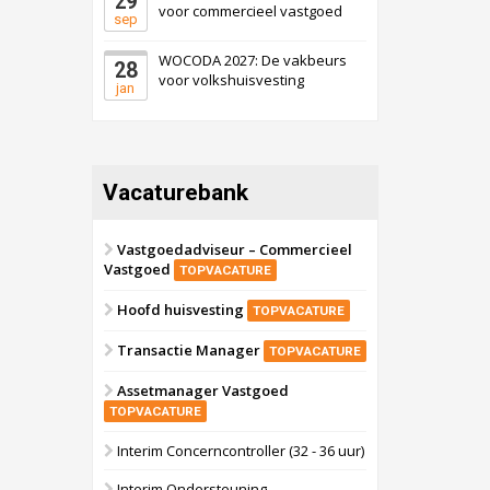
29
voor commercieel vastgoed
sep
WOCODA 2027: De vakbeurs
28
voor volkshuisvesting
jan
Vacaturebank
Vastgoedadviseur – Commercieel
Vastgoed
TOPVACATURE
Hoofd huisvesting
TOPVACATURE
Transactie Manager
TOPVACATURE
Assetmanager Vastgoed
TOPVACATURE
Interim Concerncontroller (32 - 36 uur)
Interim Ondersteuning