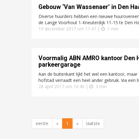
Gebouw ‘Van Wassenaer’ in Den Haa
Diverse huurders hebben een nieuwe huuroveree
de Lange Voorhout 1-Kneuterdijk 11-15 te Den Haa
19 december 2017 om 11:47 |
1 min
Voormalig ABN AMRO kantoor Den H
parkeergarage
Aan de buitenkant lijkt het wel een kantoor, maar
hofstad verraadt een heel ander gebruik. Via een li
28 april 2017 om 16:40 |
3 min
eerste
«
1
»
laatste