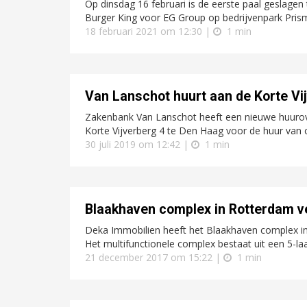
Op dinsdag 16 februari is de eerste paal geslage
Burger King voor EG Group op bedrijvenpark Prism
18 februari 2021 om 12:30 |
1 min
Van Lanschot huurt aan de Korte Vi
Zakenbank Van Lanschot heeft een nieuwe huuro
Korte Vijverberg 4 te Den Haag voor de huur van c
30 juli 2019 om 12:42 |
1 min
Blaakhaven complex in Rotterdam v
Deka Immobilien heeft het Blaakhaven complex i
Het multifunctionele complex bestaat uit een 5-l
21 december 2017 om 15:22 |
1 min