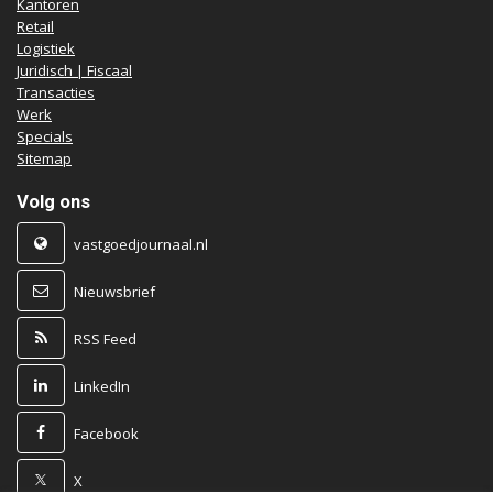
Kantoren
Retail
Logistiek
Juridisch | Fiscaal
Transacties
Werk
Specials
Sitemap
Volg ons
vastgoedjournaal.nl
Nieuwsbrief
RSS Feed
LinkedIn
Facebook
X