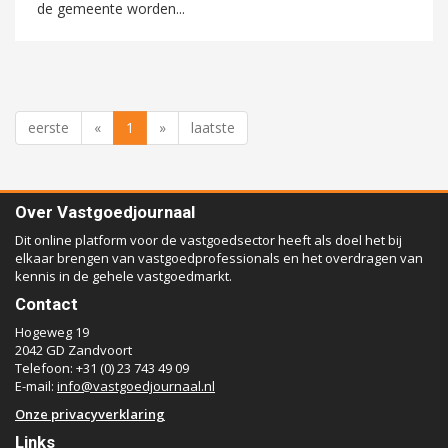
de gemeente worden...
eerste
«
1
»
laatste
Over Vastgoedjournaal
Dit online platform voor de vastgoedsector heeft als doel het bij
elkaar brengen van vastgoedprofessionals en het overdragen van
kennis in de gehele vastgoedmarkt.
Contact
Hogeweg 19
2042 GD Zandvoort
Telefoon: +31 (0) 23 743 49 09
E-mail:
info@vastgoedjournaal.nl
Onze privacyverklaring
Links