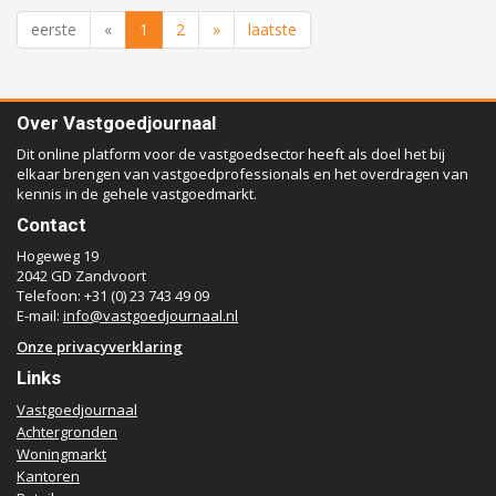
eerste
«
1
2
»
laatste
Over Vastgoedjournaal
Dit online platform voor de vastgoedsector heeft als doel het bij
elkaar brengen van vastgoedprofessionals en het overdragen van
kennis in de gehele vastgoedmarkt.
Contact
Hogeweg 19
2042 GD Zandvoort
Telefoon: +31 (0) 23 743 49 09
E-mail:
info@vastgoedjournaal.nl
Onze privacyverklaring
Links
Vastgoedjournaal
Achtergronden
Woningmarkt
Kantoren